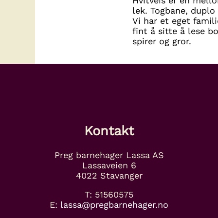
Hvitveis er en mello
lek. Togbane, duplo 
Vi har et eget fami
fint å sitte å lese 
spirer og gror.
Kontakt
Preg barnehager Lassa AS
Lassaveien 6
4022 Stavanger
T: 51560575
E:
lassa@pregbarnehager.no