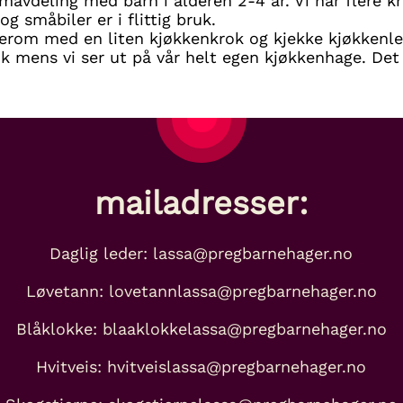
mavdeling med barn i alderen 2-4 år. Vi har flere kr
og småbiler er i flittig bruk.
lierom med en liten kjøkkenkrok og kjekke kjøkkenle
bok mens vi ser ut på vår helt egen kjøkkenhage. Det 
mailadresser:
Daglig leder: lassa@pregbarnehager.no
Løvetann: lovetannlassa@pregbarnehager.no
Blåklokke: blaaklokkelassa@pregbarnehager.no
Hvitveis: hvitveislassa@pregbarnehager.no